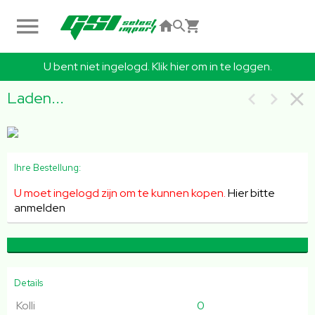
U bent niet ingelogd. Klik hier om in te loggen.
Laden...
Ihre Bestellung:
U moet ingelogd zijn om te kunnen kopen.
Hier bitte
anmelden
Details
Kolli
0