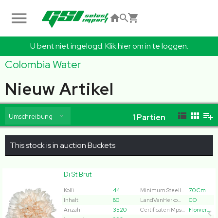
U bent niet ingelogd. Klik hier om in te loggen.
Colombia Water
Nieuw Artikel
Umschreibung
1
Partien
This stock is in auction Buckets
Di St Brut
Di St Brut
Kolli
44
Minimum Steellengte
70 Cm
x
80
Inhalt
80
LandVanHerkomst
CO
Anzahl
3520
Certificaten Mps Abc
Florverde