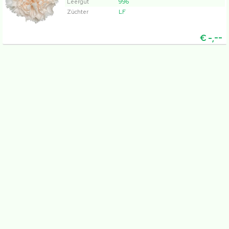
Leergut
996
1
2
3
4
5
Züchter
LF
€
-,--